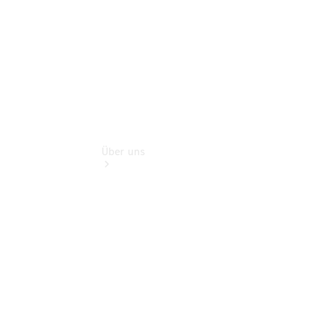
Extras
Über uns
Übersicht
Ansprechpartner
Standorte
Kontakt