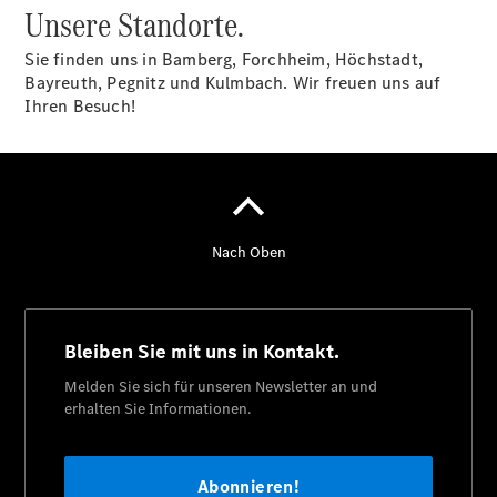
Unsere Standorte.
Übersicht
Sie finden uns in Bamberg, Forchheim, Höchstadt,
140 Jahre
Bayreuth, Pegnitz und Kulmbach. Wir freuen uns auf
Innovation
Ihren Besuch!
Mercedes-
Benz
Store
Neuwagenangebote
Leasing
Privatkunden
Leasing
Gewerbekunden
Finanzierung
Privatkunden
Finanzierung