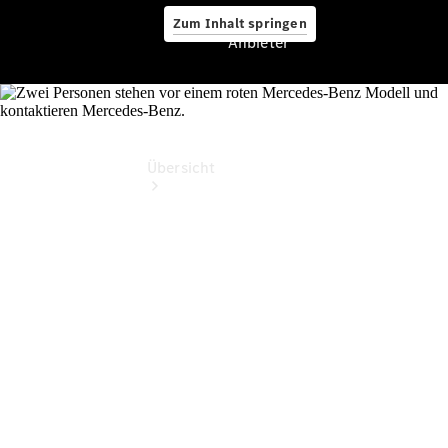
Zum Inhalt springen
Anbieter
Anbieter
Übersicht
Startseite
Ansprechpartner
finden
Beratung
vereinbaren
Servicetermin