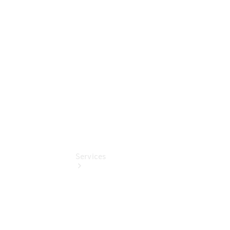
elektrisch
Mercedes-
Benz
Online
Store
Services