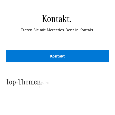
vereinbaren
Probefahrt
vereinbaren
Konfigurator
Modellübersicht
Standorte
Kaufen