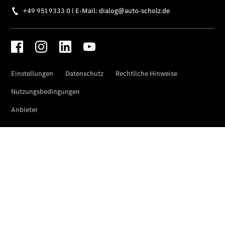
elektrisch
EQS
Limousine -
elektrisch
C-Klasse
Limousine
C-Klasse
Limousine -
elektrisch
E-Klasse
Limousine
S-Klasse
Limousine
S-Klasse
Lang
Mercedes-
Maybach S-
Klasse
SUVs