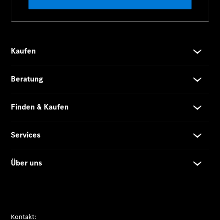
Gewerbekunden
Kurzfristig
verfügbare
Angebote
V-Klasse
V-Klasse
Marco Polo
Limousinen
Der
elektrische
CLA mit EQ-
Technologie
Der neue
CLA
EQE
Limousine -