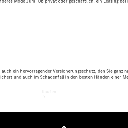
deres Modell um. Ob privat oder geschäftlich, ein Leasing bei M
vereinbaren
Probefahrt
vereinbaren
Konfigurator
Modellübersicht
Standorte
t auch ein hervorragender Versicherungsschutz, den Sie ganz 
ichert und auch im Schadenfall in den besten Händen einer M
Kaufen