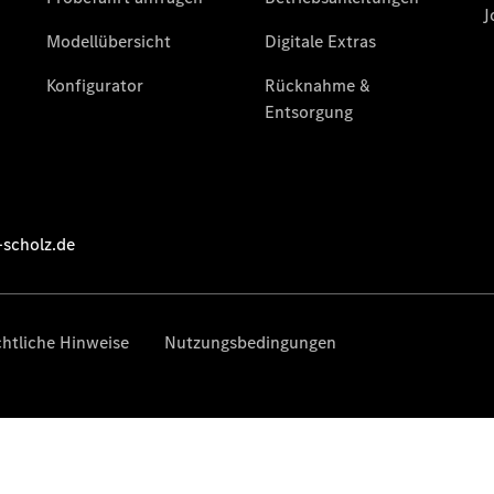
Gewerbekunden
Kurzfristig
verfügbare
Angebote
V-Klasse
V-Klasse
Marco Polo
Limousinen
Der
elektrische
CLA mit EQ-
Technologie
Der neue
CLA
EQE
Limousine -