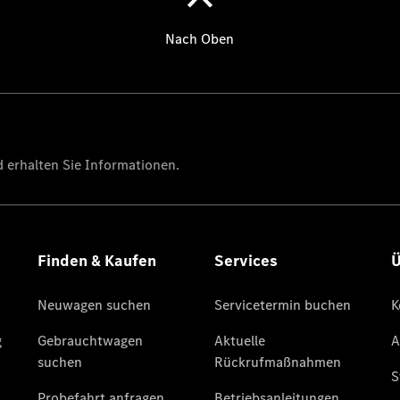
Übersicht
140 Jahre
Innovation
Mercedes-
Benz
Store
Neuwagenangebote
Leasing
Privatkunden
Leasing
Gewerbekunden
Finanzierung
Privatkunden
Finanzierung