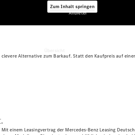
Zum Inhalt springen
Anbieter
Anbieter
Übersicht
clevere Alternative zum Barkauf. Statt den Kaufpreis auf eine
Startseite
Ansprechpartner
finden
.
Beratung
vereinbaren
. Mit einem Leasingvertrag der Mercedes-Benz Leasing Deutsc
Servicetermin